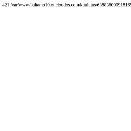
421 /var/www/paltamo10.oncloudos.com/kuulutus/638836000918