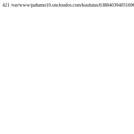
421 /var/www/paltamo10.oncloudos.com/kuulutus/638840394051