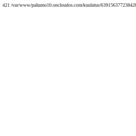
421 /var/www/paltamo10.oncloudos.com/kuulutus/639156377238