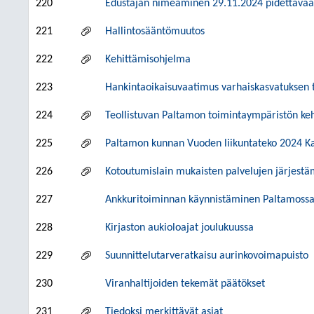
220
Edustajan nimeäminen 29.11.2024 pidettävä
221
Hallintosääntömuutos
222
Kehittämisohjelma
223
Hankintaoikaisuvaatimus varhaiskasvatuksen 
224
Teollistuvan Paltamon toimintaympäristön ke
225
Paltamon kunnan Vuoden liikuntateko 2024 K
226
Kotoutumislain mukaisten palvelujen järjest
227
Ankkuritoiminnan käynnistäminen Paltamoss
228
Kirjaston aukioloajat joulukuussa
229
Suunnittelutarveratkaisu aurinkovoimapuisto
230
Viranhaltijoiden tekemät päätökset
231
Tiedoksi merkittävät asiat