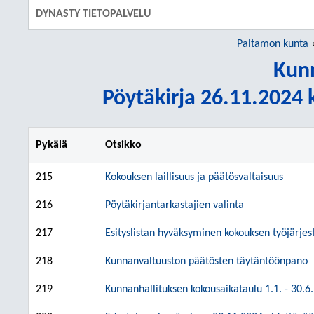
DYNASTY TIETOPALVELU
Paltamon kunta
Kunn
Pöytäkirja 26.11.2024 k
Pykälä
Otsikko
215
Kokouksen laillisuus ja päätösvaltaisuus
216
Pöytäkirjantarkastajien valinta
217
Esityslistan hyväksyminen kokouksen työjärjes
218
Kunnanvaltuuston päätösten täytäntöönpano
219
Kunnanhallituksen kokousaikataulu 1.1. - 30.6