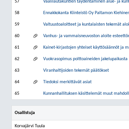
57
Vaalilautakuntien täydentäminen alue- ja kun
58
Ennakkokanta Kiinteistö Oy Paltamon Kiehinen
59
Valtuustoaloitteet ja kuntalaisten tekemät al
60
Vanhus- ja vammaisneuvoston aloite esteettö
61
Kainet-kirjastojen yhteiset käyttösäännöt ja 
62
Vuokrasopimus polttoaineiden jakelupaikasta 
63
Viranhaltijoiden tekemät päätökset
64
Tiedoksi merkittävät asiat
65
Kunnanhallituksen käsittelemät muut mahdolli
Osallistuja
Korvajärvi Tuula