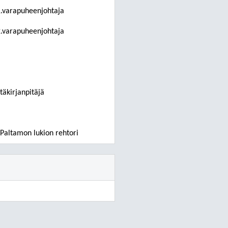
1.varapuheenjohtaja
2.varapuheenjohtaja
täkirjanpitäjä
 Paltamon lukion rehtori