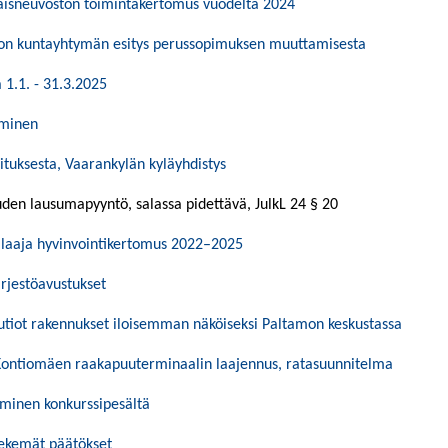
isneuvoston toimintakertomus vuodelta 2024
lon kuntayhtymän esitys perussopimuksen muuttamisesta
1.1. - 31.3.2025
aminen
tuksesta, Vaarankylän kyläyhdistys
den lausumapyyntö, salassa pidettävä, JulkL 24 § 20
laaja hyvinvointikertomus 2022–2025
ärjestöavustukset
Autiot rakennukset iloisemman näköiseksi Paltamon keskustassa
Kontiomäen raakapuuterminaalin laajennus, ratasuunnitelma
minen konkurssipesältä
tekemät päätökset