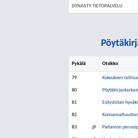
DYNASTY TIETOPALVELU
Pöytäkirj
Pykälä
Otsikko
79
Kokouksen laillisu
80
Pöytäkirjantarkast
81
Esityslistan hyvä
82
Kunnanvaltuuston
83
Paltamon perusop