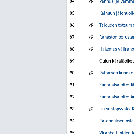
84
Vanhus- ja vamma
85
Kainuun jätehuol
86
Talouden toteuma 
87
Rahaston perust
88
Hakemus välirahoi
89
Oulun käräjäoikeu
90
Paltamon kunnan 
91
Kuntalaisaloite: J
92
Kuntalaisaloite: 
93
Lausuntopyyntö, 
94
Rakennuksen osta
95
Viranhaltijoiden 