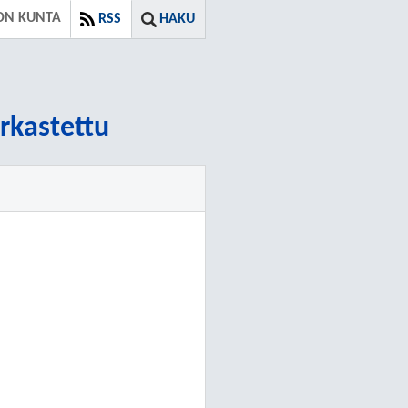
ON KUNTA
RSS
HAKU
arkastettu