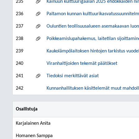
235
Kainuun kulttuurigaalan 2025 ehdokkaiden 
236
Paltamon kunnan kulttuurikasvatussuunnitel
237
Ouluntien teollisuusalueen asemakaavan luo
238
Poikkeamislupahakemus, laitetilan sijoittami
239
Kaukolämpölaitoksen hintojen tarkistus vuode
240
Viranhaltijoiden tekemät päätökset
241
Tiedoksi merkittävät asiat
242
Kunnanhallituksen käsittelemät muut mahdolli
Osallistuja
Karjalainen Anita
Homanen Samppa