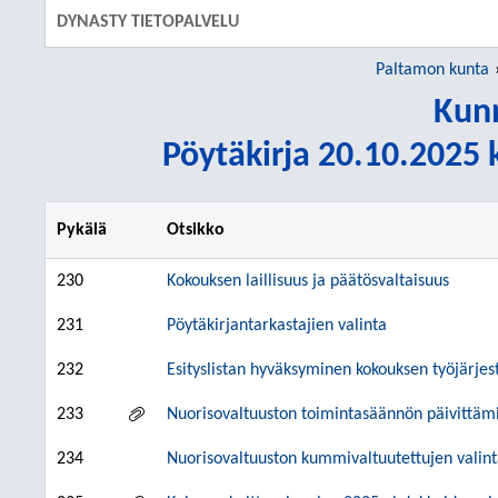
DYNASTY TIETOPALVELU
Paltamon kunta
Kunn
Pöytäkirja 20.10.2025 k
Pykälä
Otsikko
230
Kokouksen laillisuus ja päätösvaltaisuus
231
Pöytäkirjantarkastajien valinta
232
Esityslistan hyväksyminen kokouksen työjärjes
233
Nuorisovaltuuston toimintasäännön päivittäm
234
Nuorisovaltuuston kummivaltuutettujen valin