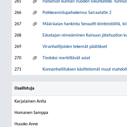
265
Paltamon kunnan Vuoden liikuntateko -tunnus
266
Poikkeamislupahakemus Sairaalatie 2
267
Määräalan hankinta Senaatti-kiinteistöiltä, k
268
Edustajan nimeäminen Kainuun jätehuollon 
269
Viranhaltijoiden tekemät päätökset
270
Tiedoksi merkittävät asiat
271
Kunnanhallituksen käsittelemät muut mahdolli
Osallistuja
Karjalainen Anita
Homanen Samppa
Huusko Anne