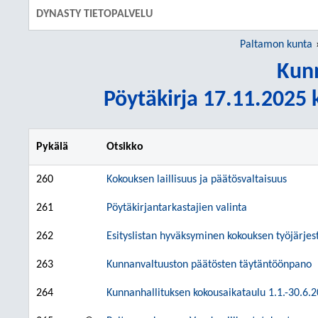
DYNASTY TIETOPALVELU
Paltamon kunta
Kunn
Pöytäkirja 17.11.2025 k
Pykälä
Otsikko
260
Kokouksen laillisuus ja päätösvaltaisuus
261
Pöytäkirjantarkastajien valinta
262
Esityslistan hyväksyminen kokouksen työjärjes
263
Kunnanvaltuuston päätösten täytäntöönpano
264
Kunnanhallituksen kokousaikataulu 1.1.-30.6.