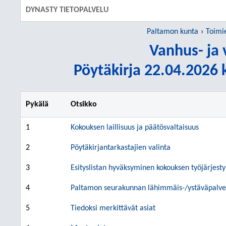
DYNASTY TIETOPALVELU
Paltamon kunta
Toimi
Vanhus- ja
Pöytäkirja 22.04.2026 k
Pykälä
Otsikko
1
Kokouksen laillisuus ja päätösvaltaisuus
2
Pöytäkirjantarkastajien valinta
3
Esityslistan hyväksyminen kokouksen työjärjesty
4
Paltamon seurakunnan lähimmäis-/ystäväpalve
5
Tiedoksi merkittävät asiat