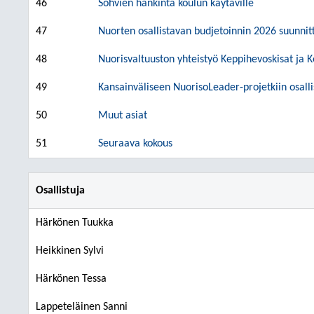
46
Sohvien hankinta koulun käytäville
47
Nuorten osallistavan budjetoinnin 2026 suunnit
48
Nuorisvaltuuston yhteistyö Keppihevoskisat ja 
49
Kansainväliseen NuorisoLeader-projetkiin osall
50
Muut asiat
51
Seuraava kokous
Osallistuja
Härkönen Tuukka
Heikkinen Sylvi
Härkönen Tessa
Lappeteläinen Sanni