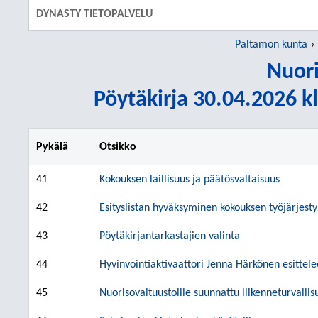
DYNASTY TIETOPALVELU
Paltamon kunta
Nuori
Pöytäkirja 30.04.2026 kl
Pykälä
Otsikko
41
Kokouksen laillisuus ja päätösvaltaisuus
42
Esityslistan hyväksyminen kokouksen työjärjesty
43
Pöytäkirjantarkastajien valinta
44
Hyvinvointiaktivaattori Jenna Härkönen esittele
45
Nuorisovaltuustoille suunnattu liikenneturvallis