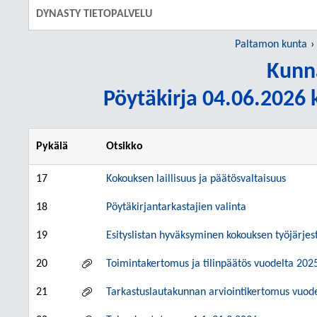
DYNASTY TIETOPALVELU
Paltamon kunta
Kunn
Pöytäkirja 04.06.2026 k
Pykälä
Otsikko
17
Kokouksen laillisuus ja päätösvaltaisuus
18
Pöytäkirjantarkastajien valinta
19
Esityslistan hyväksyminen kokouksen työjärjes
20
Toimintakertomus ja tilinpäätös vuodelta 202
21
Tarkastuslautakunnan arviointikertomus vuod