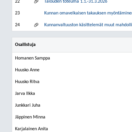
22
Talouden toteuma 1.1.-31.3.2026
23
Kunnan omavelkaisen takauksen myöntäminen 
24
Kunnanvaltuuston käsittelemät muut mahdolli
Osallistuja
Homanen Samppa
Huusko Anne
Huusko Ritva
Jarva Ilkka
Junkkari Juha
Jäppinen Minna
Karjalainen Anita