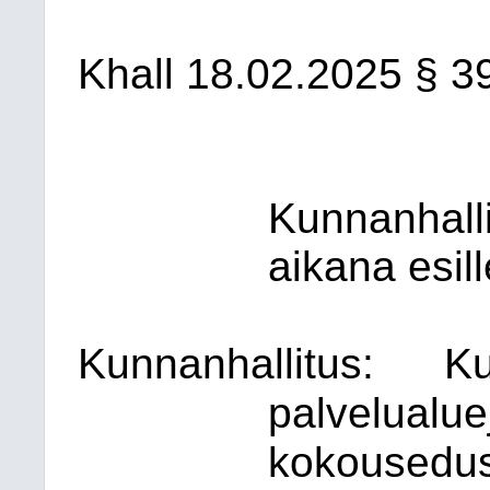
Khall
18.02.2025
§ 3
Kunnanhalli
aikana esill
Kunnanhallitus:
Ku
palvelualuej
kokousedust