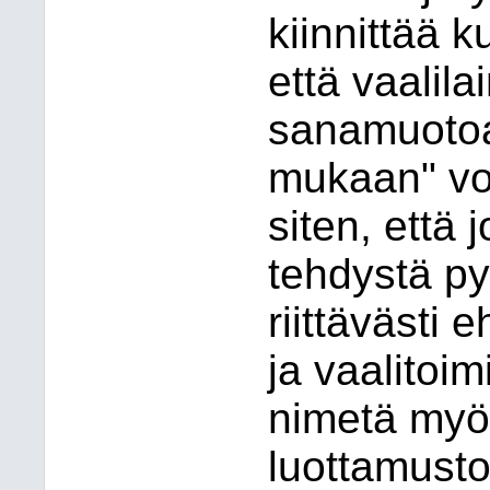
kiinnittää 
että vaalil
sanamuotoa
mukaan" vo
siten, että 
tehdystä p
riittävästi 
ja vaalitoim
nimetä myö
luottamusto