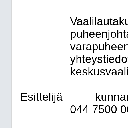
Vaalilautak
puheenjohta
varapuheenj
yhteystiedo
keskusvaali
Esittelijä
kunnan
044 7500 0