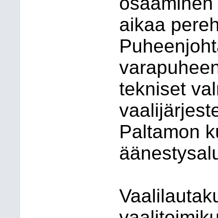
osaaminen t
aikaa pereh
Puheenjohta
varapuheenjo
tekniset va
vaalijärjes
Paltamon k
äänestysalu
Vaalilautak
vaalitoimik