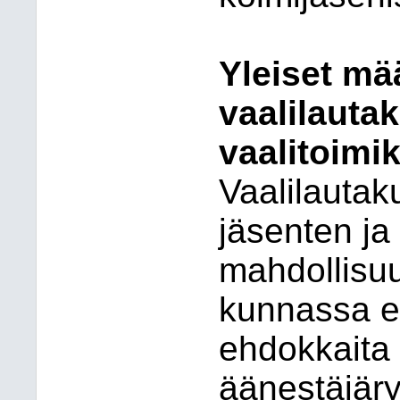
Yleiset mä
vaalilauta
vaalitoimi
Vaalilautak
jäsenten ja
mahdollisu
kunnassa ed
ehdokkaita 
äänestäjäry