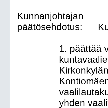
Kunnanjohtajan
päätösehdotus:
Ku
1. päättää 
kuntavaalie
Kirkonkylän
Kontiomäen
vaalilautak
yhden vaal