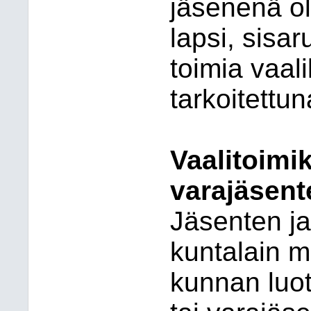
jäsenenä o
lapsi, sisa
toimia vaal
tarkoitettu
Vaalitoimi
varajäsent
Jäsenten ja
kuntalain m
kunnan luo