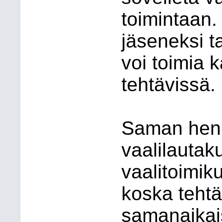
toimintaan.
jäseneksi t
voi toimia 
tehtävissä.
Saman henki
vaalilautak
vaalitoimiku
koska tehtä
samanaikais