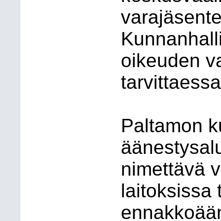
varajäsent
Kunnanhalli
oikeuden va
tarvittaessa
Paltamon k
äänestysalu
nimettävä v
laitoksissa 
ennakkoääne