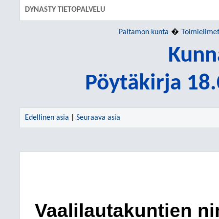
DYNASTY TIETOPALVELU
Paltamon kunta
Toimielime
Kunn
Pöytäkirja 18
Edellinen asia
|
Seuraava asia
Vaalilautakuntien n