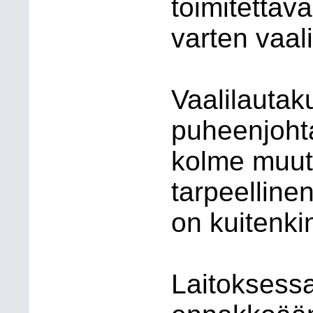
toimitetta
varten vaal
Vaalilautak
puheenjohta
kolme muut
tarpeelline
on kuitenki
Laitoksessa