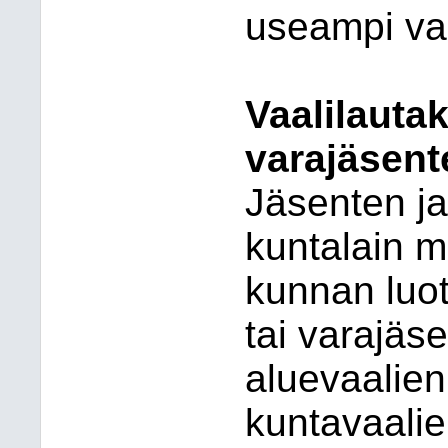
useampi vaa
Vaalilauta
varajäsent
Jäsenten ja
kuntalain m
kunnan luo
tai varajäse
aluevaalie
kuntavaali