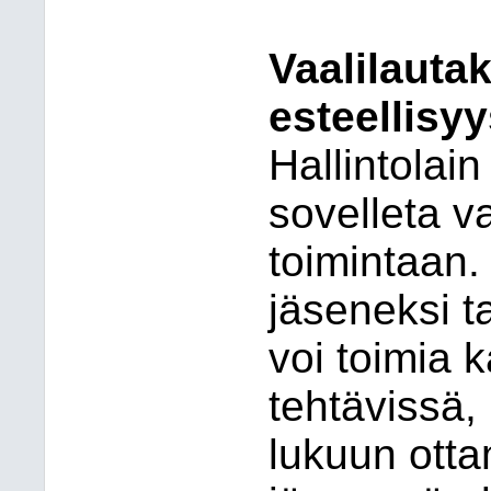
Vaalilauta
esteellisyy
Hallintolain
sovelleta v
toimintaan.
jäseneksi t
voi toimia 
tehtävissä,
lukuun otta