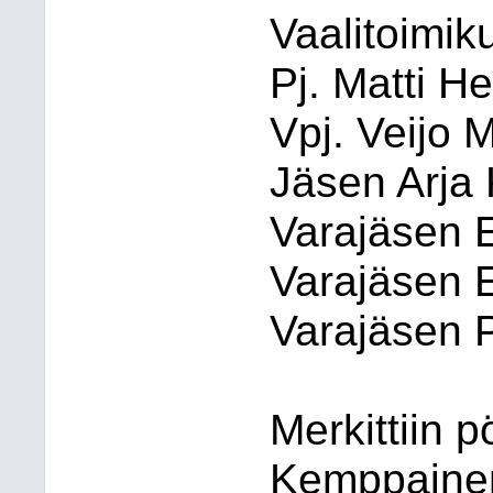
Vaalitoimik
Pj. Matti H
Vpj. Veijo 
Jäsen Arja 
Varajäsen 
Varajäsen E
Varajäsen P
Merkittiin p
Kemppainen