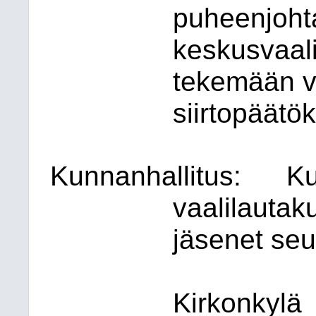
puheenjohta
keskusvaali
tekemään v
siirtopäätö
Kunnanhallitus:
Ku
vaalilautaku
jäsenet seu
Kirkonkylä