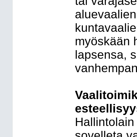
tai varajäse
aluevaalie
kuntavaalie
myöskään h
lapsensa, s
vanhempan
Vaalitoimi
esteellisyy
Hallintolain
sovelleta v