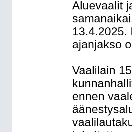
Aluevaalit j
samanaikai
13.4.2025.
ajanjakso o
Vaalilain 1
kunnanhalli
ennen vaale
äänestysalu
vaalilautak