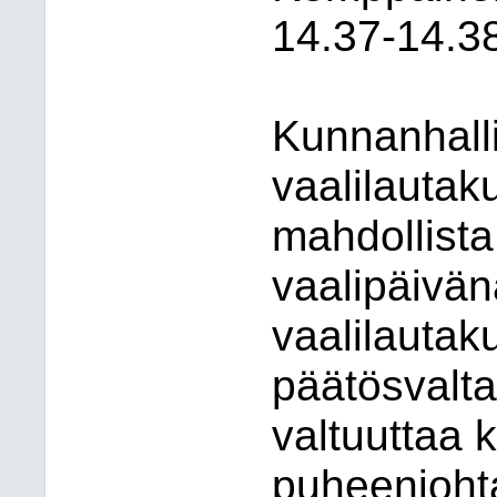
14.37-14.3
Kunnanhalli
vaalilautak
mahdollista 
vaalipäivänä
vaalilautaku
päätösvalta
valtuuttaa 
puheenjohta