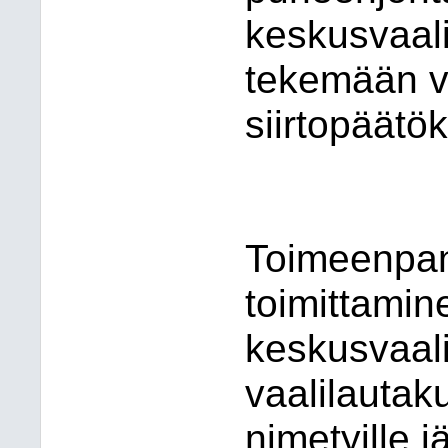
keskusvaali
tekemään v
siirtopäätö
Toimeenpano
toimittamin
keskusvaali
vaalilautaku
nimetyille j