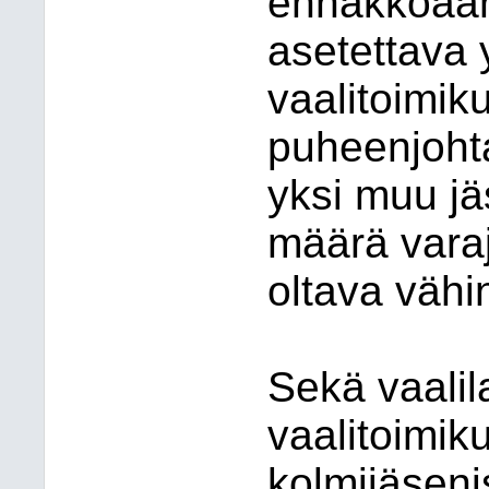
ennakkoään
asetettava 
vaalitoimik
puheenjohta
yksi muu jä
määrä varaj
oltava vähi
Sekä vaalil
vaalitoimik
kolmijäseni