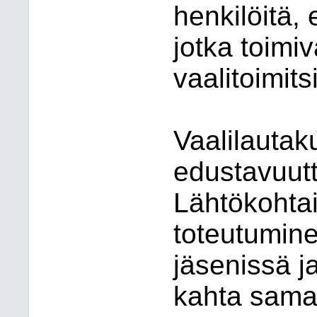
henkilöitä, 
jotka toim
vaalitoimits
Vaalilautaku
edustavuutt
Lähtökohtai
toteutumine
jäsenissä j
kahta sama