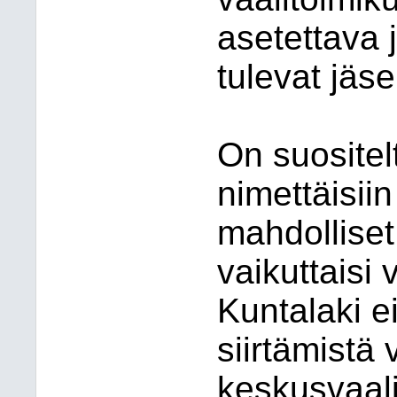
asetettava 
tulevat jäse
On suositel
nimettäisiin 
mahdolliset
vaikuttaisi 
Kuntalaki e
siirtämistä 
keskusvaali