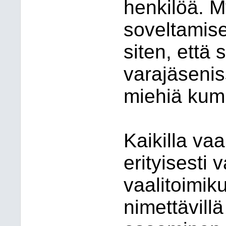
henkilöä. M
soveltamise
siten, että 
varajäsenis
miehiä kum
Kaikilla vaal
erityisesti 
vaalitoimik
nimettävillä 