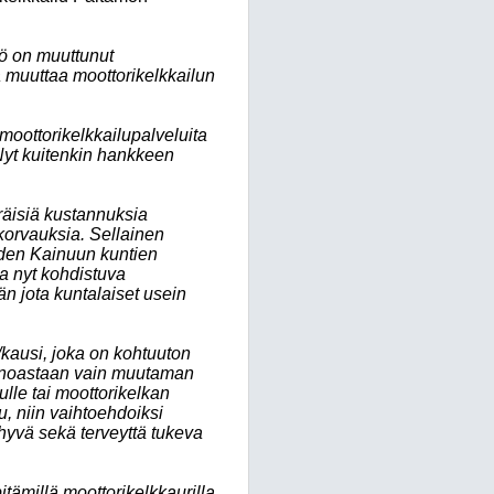
ö on muuttunut
 muuttaa moottorikelkkailun
moottorikelkkailupalveluita
 Nyt kuitenkin hankkeen
räisiä kustannuksia
korvauksia. Sellainen
iden Kainuun kuntien
ta nyt kohdistuva
 jota kuntalaiset usein
kausi, joka on kohtuuton
 ainoastaan vain muutaman
ulle tai moottorikelkan
u, niin vaihtoehdoiksi
 hyvä sekä terveyttä tukeva
ämillä moottorikelkkaurilla