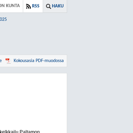
ON KUNTA
RSS
HAKU
2025
e
Kokousasia PDF-muodossa
kelkkailu Paltamon