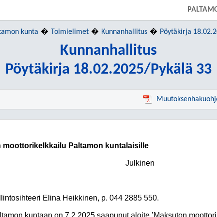
PALTAM
tamon kunta
Toimielimet
Kunnanhallitus
Pöytäkirja 18.02.
Kunnanhallitus
Pöytäkirja 18.02.2025/Pykälä 33
Muutoksenhakuohj
 moottorikelkkailu Paltamon kuntalaisille
Julkinen
llintosihteeri Elina Heikkinen, p. 044 2885 550.
ltamon kuntaan on 7.2.2025 saapunut aloite ’Maksuton moottori