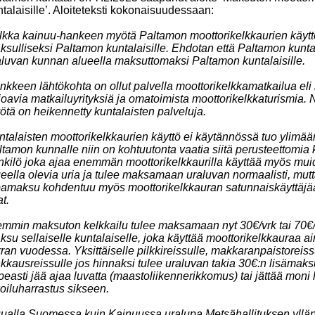
talaisille’. Aloiteteksti kokonaisuudessaan:
lkka kainuu-hankeen myötä Paltamon moottorikelkkaurien käytt
ksulliseksi Paltamon kuntalaisille. Ehdotan että Paltamon kunta
aluvan kunnan alueella maksuttomaksi Paltamon kuntalaisille.
nkkeen lähtökohta on ollut palvella moottorikelkkamatkailua eli 
joavia matkailuyrityksiä ja omatoimista moottorikelkkaturismia.
ötä on heikennetty kuntalaisten palveluja.
ntalaisten moottorikelkkaurien käyttö ei käytännössä tuo ylimää
ltamon kunnalle niin on kohtuutonta vaatia siitä perusteettomia 
nkilö joka ajaa enemmän moottorikelkkaurilla käyttää myös mu
ueella olevia uria ja tulee maksamaan uraluvan normaalisti, mut
pamaksu kohdentuu myös moottorikelkkauran satunnaiskäyttäjään
t.
emmin maksuton kelkkailu tulee maksamaan nyt 30€/vrk tai 70€/
ksu sellaiselle kuntalaiselle, joka käyttää moottorikelkkauraa
ran vuodessa. Yksittäiselle pilkkireissulle, makkaranpaistoreiss
kkausreissulle jos hinnaksi tulee uraluvan takia 30€:n lisämaks
easti jää ajaa luvatta (maastoliikennerikkomus) tai jättää moni
oiluharrastus sikseen.
ualla Suomessa kuin Kainuussa uralupa Metsähallituksen ylläpit