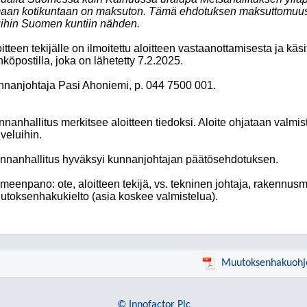
aan kotikuntaan on maksuton. Tämä ehdotuksen maksuttomuus 
ihin Suomen kuntiin nähden.
itteen tekijälle on ilmoitettu aloitteen vastaanottamisesta ja käsi
köpostilla, joka on lähetetty 7.2.2025.
nnanjohtaja Pasi Ahoniemi, p. 044 7500 001.
nanhallitus merkitsee aloitteen tiedoksi. Aloite ohjataan valmist
veluihin.
nnanhallitus hyväksyi kunnanjohtajan päätösehdotuksen.
meenpano: ote, aloitteen tekijä, vs. tekninen johtaja, rakennusm
utoksenhakukielto (asia koskee valmistelua).
Muutoksenhakuohj
© Innofactor Plc