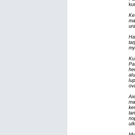
kun
Ke
ma
ur
Ha
tar
my
Ku
Pa
he
al
lu
ova
Ai
ma
ker
tan
nop
ulk
Mu