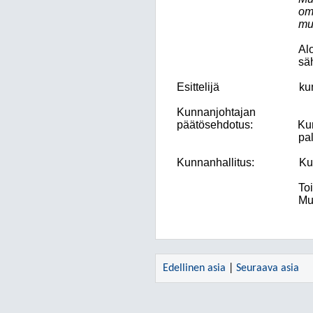
om
mu
Alo
säh
Esittelijä
ku
Kunnanjohtajan
päätösehdotus:
Kun
pal
Kunnanhallitus:
Ku
Toi
Mu
Edellinen asia
|
Seuraava asia