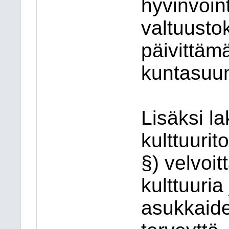
hyvinvoin
valtuusto
päivittäm
kuntasuunn
Lisäksi la
kulttuuri
§) velvoi
kulttuuria
asukkaide