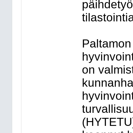
päihdetyö
tilastointi
Paltamon
hyvinvoi
on valmis
kunnanha
hyvinvoint
turvallis
(HYTETU)