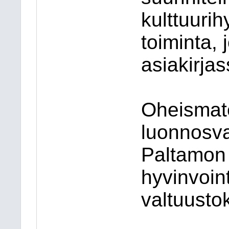
kulttuurih
toiminta, 
asiakirjas
Oheismate
luonnosv
Paltamon
hyvinvoin
valtuusto