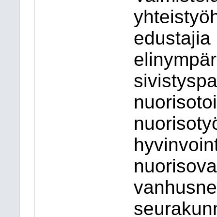
yhteistyö
edustajia
elinympäri
sivistyspa
nuorisoto
nuorisoty
hyvinvoint
nuorisova
vanhusne
seurakunn