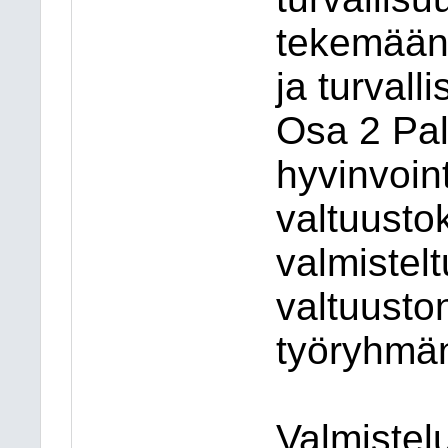
tekemään 
ja turvall
Osa 2 Pa
hyvinvoin
valtuusto
valmistel
valtuust
työryhmä
Valmistelu