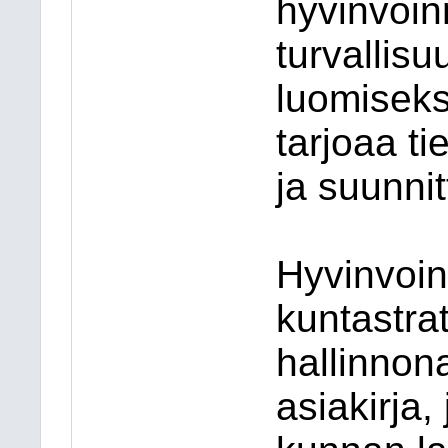
hyvinvoin
turvallis
luomiseks
tarjoaa t
ja suunnit
Hyvinvoin
kuntastrat
hallinnon
asiakirja