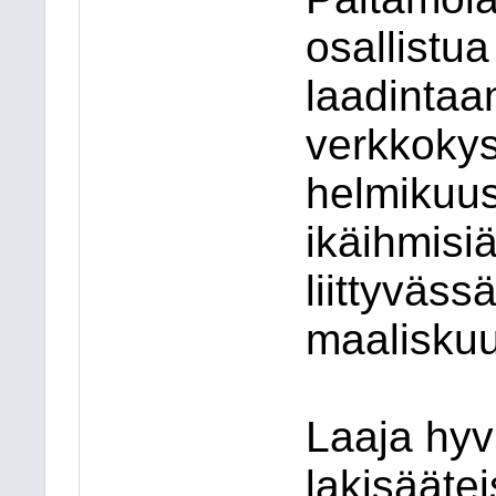
osallistu
laadintaa
verkkokys
helmikuus
ikäihmisiä
liittyväs
maalisku
Laaja hyv
lakisäätei