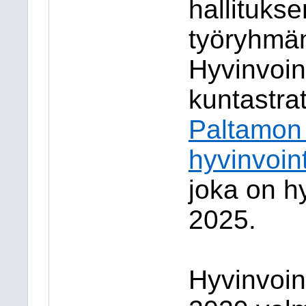
hallituk
työryhmä
Hyvinvoin
kuntastra
Paltamon
hyvinvoin
joka on h
2025.
Hyvinvoin