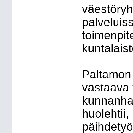
väestöryh
palveluiss
toimenpite
kuntalaist
Paltamon
vastaava 
kunnanhal
huolehtii
päihdetyö