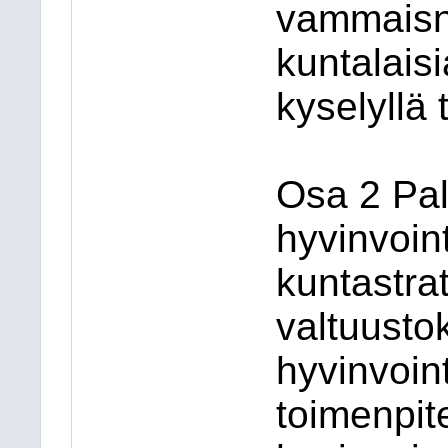
vammaisn
kuntalaisi
kyselyllä 
Osa 2 Pa
hyvinvoin
kuntastra
valtuusto
hyvinvoint
toimenpite