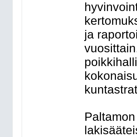
hyvinvoin
kertomuks
ja raport
vuosittai
poikkihall
kokonais
kuntastra
Paltamon 
lakisäätei