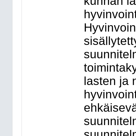
kunnan la
hyvinvoin
Hyvinvoin
sisällytet
suunnitel
toimintak
lasten ja
hyvinvoin
ehkäisev
suunnitel
suunnitel