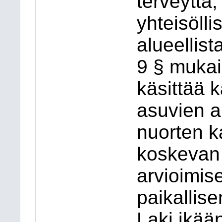
terveyttä,
yhteisölli
alueellist
9 § mukai
käsittää 
asuvien a
nuorten ka
koskevan
arvioimis
paikallis
Laki ikää