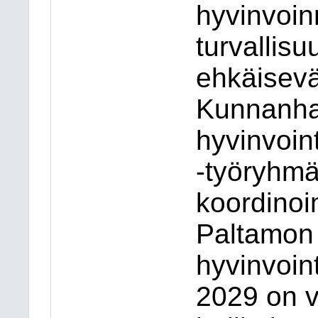
hyvinvoin
turvallis
ehkäisevä
Kunnanhal
hyvinvoint
-työryhm
koordinoi
Paltamon
hyvinvoin
2029 on v