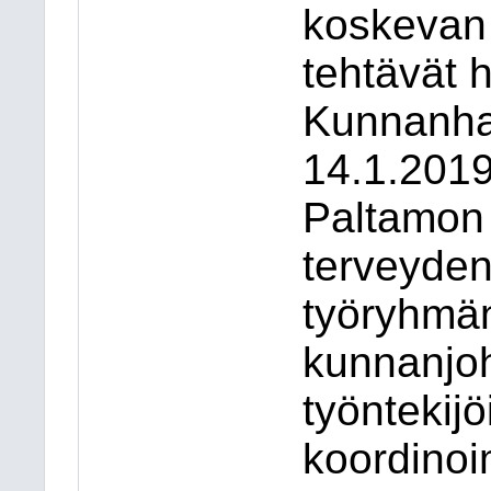
koskevan 
tehtävät 
Kunnanha
14.1.2019
Paltamon 
terveyden
työryhmä
kunnanjo
työntekij
koordino