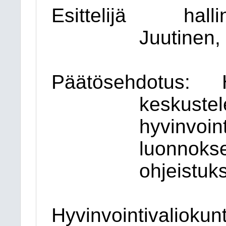
Esittelijä
halli
Juutinen,
Päätösehdotus:
keskustel
hyvinvoin
luonnokse
ohjeistuks
Hyvinvointivaliokun