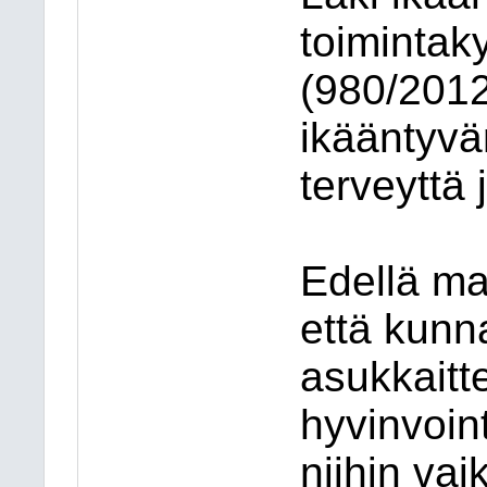
toimintak
(980/2012
ikääntyvä
terveyttä 
Edellä mai
että kunn
asukkaitt
hyvinvoint
niihin vaik