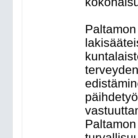
kokonais
Paltamon 
lakisääte
kuntalais
terveyden
edistämi
päihdetyö
vastuutta
Paltamon 
turvallis