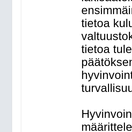
ensimmäi
tietoa ku
valtuusto
tietoa tul
päätöksen
hyvinvoint
turvallisuu
Hyvinvoin
määrittel