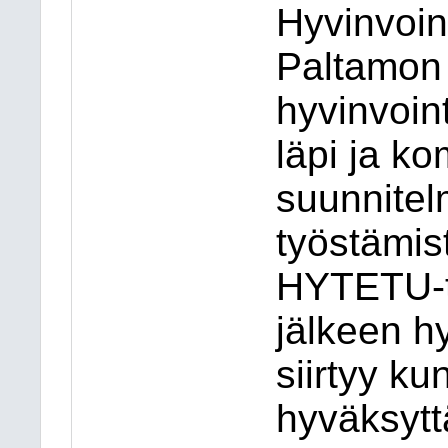
Hyvinvoint
Paltamon
hyvinvoin
läpi ja ko
suunnite
työstämis
HYTETU-t
jälkeen h
siirtyy k
hyväksytt