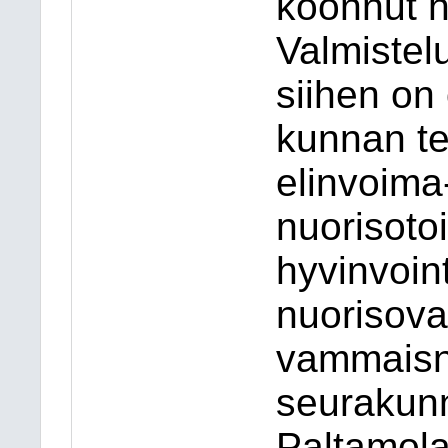
koonnut hy
Valmistelu
siihen on 
kunnan te
elinvoima-
nuorisoto
hyvinvoint
nuorisova
vammaisn
seurakunna
Paltamola