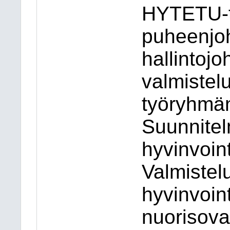
HYTETU-
puheenjoh
hallintoj
valmistel
työryhmä
Suunnite
hyvinvoint
Valmistel
hyvinvoin
nuorisova