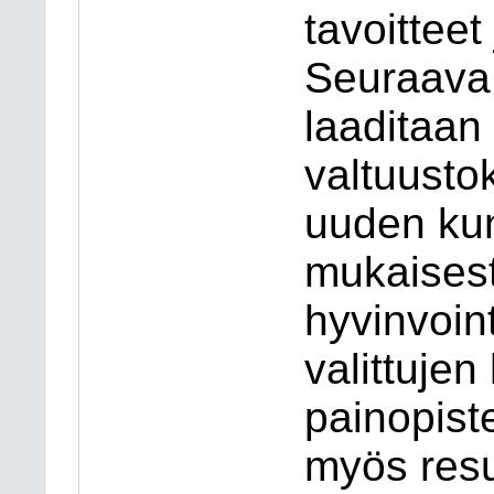
tavoitteet
Seuraava 
laaditaan
valtuusto
uuden kun
mukaisest
hyvinvoint
valittujen
painopist
myös resu