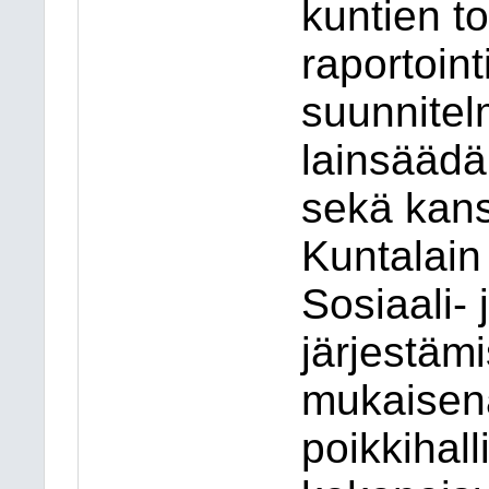
kuntien to
raportoint
suunnitel
lainsäädän
sekä kans
Kuntalain
Sosiaali-
järjestäm
mukaisen
poikkihall