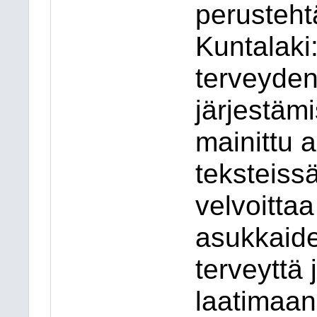
perusteht
Kuntalaki:
terveyden
järjestämi
mainittu 
teksteiss
velvoitta
asukkaide
terveyttä 
laatimaan