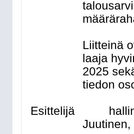
talousarvi
määrärah
Liitteinä
laaja hyv
2025 sekä
tiedon oso
Esittelijä
halli
Juutinen,